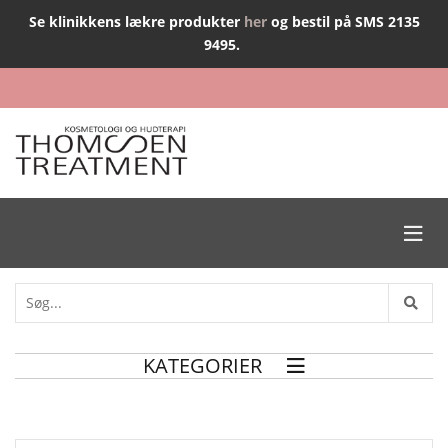
Se klinikkens lækre produkter
her
og bestil på SMS 2135
9495.

KATEGORIER
