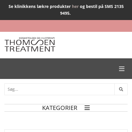
Se klinikkens lækre produkter
her
og bestil på SMS 2135
9495.

KATEGORIER
