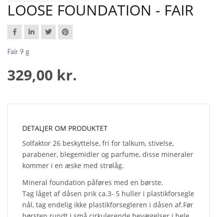
LOOSE FOUNDATION - FAIR
Fair 9 g
329,00 kr.
DETALJER OM PRODUKTET
Solfaktor 26 beskyttelse, fri for talkum, stivelse,
parabener, blegemidler og parfume, disse mineraler
kommer i en æske med strølåg.
Mineral foundation påføres med en børste.
Tag låget af dåsen prik ca.3- 5 huller i plastikforsegle
nål, tag endelig ikke plastikforsegleren i dåsen af.Før
børsten rundt i små cirkulerende bevægelser i hele