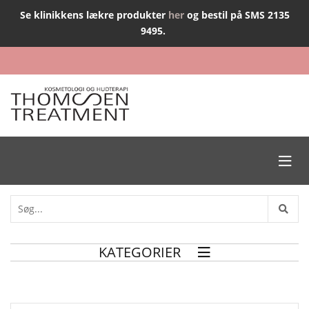
Se klinikkens lækre produkter
her
og bestil på SMS 2135
9495.

KATEGORIER
