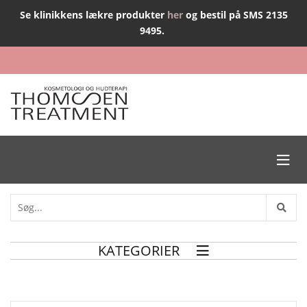
Se klinikkens lækre produkter
her
og bestil på SMS 2135
9495.

KATEGORIER
