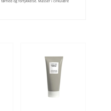
ørhed og fortykkelse. Massér i cirkulære