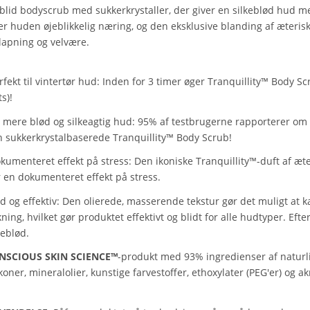
blid bodyscrub med sukkerkrystaller, der giver en silkeblød hud 
er huden øjeblikkelig næring, og den eksklusive blanding af æteriske 
lapning og velvære.
rfekt til vintertør hud: Inden for 3 timer øger Tranquillity™ Body 
ts)!
 mere blød og silkeagtig hud: 95% af testbrugerne rapporterer om 
 sukkerkrystalbaserede Tranquillity™ Body Scrub!
kumenteret effekt på stress: Den ikoniske Tranquillity™-duft af æte
 en dokumenteret effekt på stress.
id og effektiv: Den olierede, masserende tekstur gør det muligt at k
kning, hvilket gør produktet effektivt og blidt for alle hudtyper. Eft
keblød.
NSCIOUS SKIN SCIENCE™
-produkt med 93% ingredienser af naturlig
ikoner, mineralolier, kunstige farvestoffer, ethoxylater (PEG'er) og ak