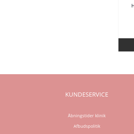
KUNDESERVICE
Åbningstider klinik
Afbudspolitik