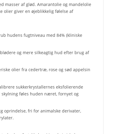
med masser af glød. Amarantolie og mandelolie
olier giver en øjeblikkelig følelse af
Scrub hudens fugtniveau med 84% (kliniske
blødere og mere silkeagtig hud efter brug af
riske olier fra cedertræ, rose og sød appelsin
alibrere sukkerkrystallernes eksfolierende
er skylning føles huden næret, fornyet og
 oprindelse, fri for animalske derivater,
rylater.