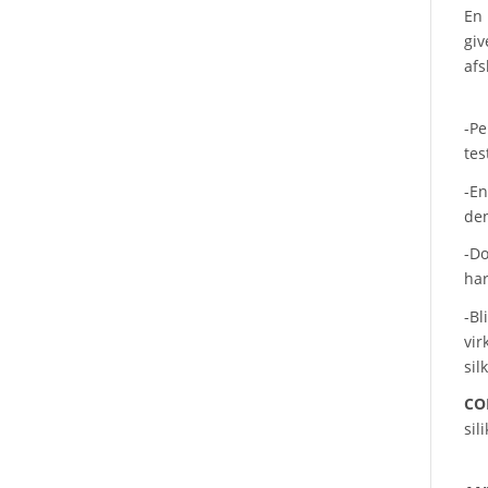
En 
giv
afs
-Pe
tes
-En
den
-Do
har
-Bl
vir
sil
CO
sil