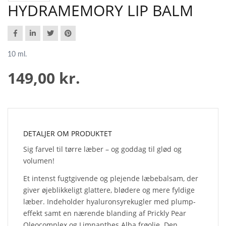
HYDRAMEMORY LIP BALM
10 ml.
149,00 kr.
DETALJER OM PRODUKTET
Sig farvel til tørre læber – og goddag til glød og
volumen!
Et intenst fugtgivende og plejende læbebalsam, der
giver øjeblikkeligt glattere, blødere og mere fyldige
læber. Indeholder hyaluronsyrekugler med plump-
effekt samt en nærende blanding af Prickly Pear
Oleocomplex og Limnanthes Alba frøolie. Den