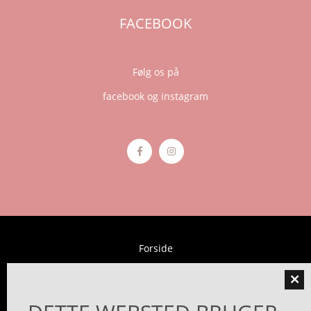
FACEBOOK
Følg os på
facebook og instagram
Forside
Behandlinger

Hudpleje