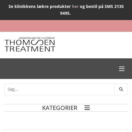
Se klinikkens lækre produkter
her
og bestil på SMS 2135
9495.

KATEGORIER
