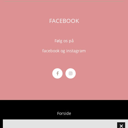
FACEBOOK
Følg os på
facebook og instagram
Forside
Behandlinger
