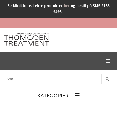
Se klinikkens lækre produkter
her
og bestil på SMS 2135
9495.

KATEGORIER
